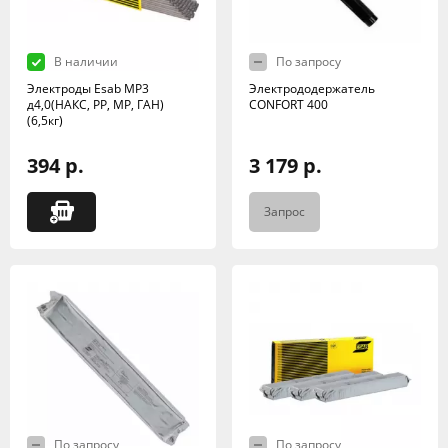
В наличии
По запросу
Электроды Esab МР3
Электрододержатель
д4,0(НАКС, РР, МР, ГАН)
CONFORT 400
(6,5кг)
394 р.
3 179 р.
Запрос
По запросу
По запросу