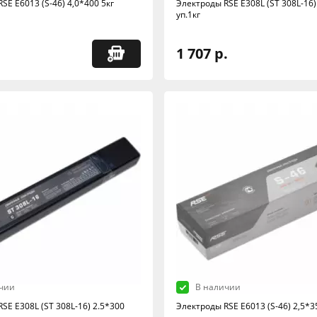
SE Е6013 (S-46) 4,0*400 5кг
Электроды RSE Е308L (ST 308L-16)
уп.1кг
1 707 р.
чии
В наличии
SE Е308L (ST 308L-16) 2.5*300
Электроды RSE Е6013 (S-46) 2,5*3