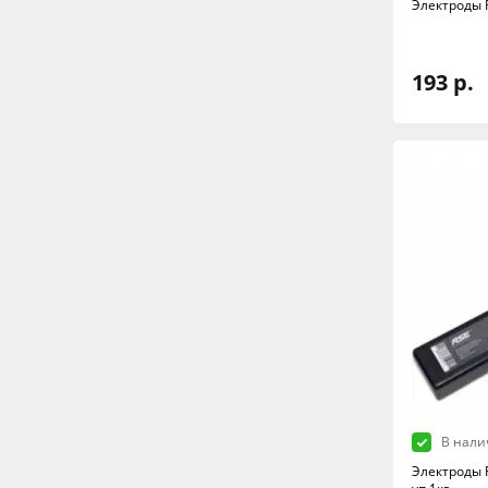
Электроды R
193 р.
В нали
Электроды R