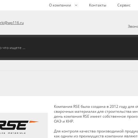
О компании
Контакты
Сервис
arki@wp116.ru
Звоно
Компания RSE была создана в 2012 году для
сварочных материалах для строительства м
день компания RSE имеет собственное произв
ОАЭ и КНР.
Для контроля качества производимой продук
как одним из преимуществ компании являютс