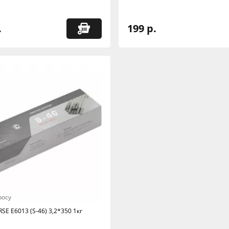
.
199 р.
росу
SE Е6013 (S-46) 3,2*350 1кг