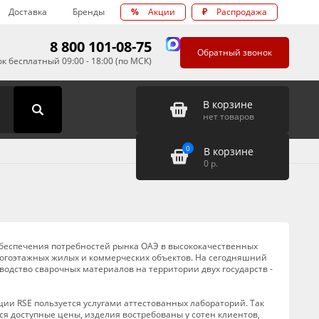
Доставка
Бренды
%
Акции
₽
Распродажа
8 800 101-08-75
Обратный звонок
к бесплатный 09:00 - 18:00 (по МСК)
В корзине
нет товаров
0
В корзине
0
р.
 обеспечения потребностей рынка ОАЭ в высококачественных
ногоэтажных жилых и коммерческих объектов. На сегодняшний
одство сварочных материалов на территории двух государств -
ции RSE пользуется услугами аттестованных лабораторий. Так
я доступные цены, изделия востребованы у сотен клиентов,