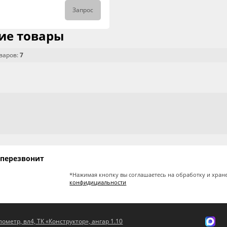
Запрос
ие товары
варов:
7
 перезвонит
*Нажимая кнопку вы соглашаетесь на обработку и хран
конфидициальности
ометр, вл4, ТК «Конструктор», ангар 1.10