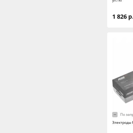
уп.1кг
1 826 р
По зап
Электроды R