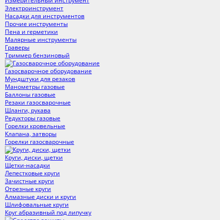
Измерительный инструмент
Электроинструмент
Насадки для инструментов
Прочие инструменты
Пена и герметики
Малярные инструменты
Граверы
Триммер бензиновый
Газосварочное оборудование
Мундштуки для резаков
Манометры газовые
Баллоны газовые
Резаки газосварочные
Шланги, рукава
Редукторы газовые
Горелки кровельные
Клапана, затворы
Горелки газосварочные
Круги, диски, щетки
Щетки-насадки
Лепестковые круги
Зачистные круги
Отрезные круги
Алмазные диски и круги
Шлифовальные круги
Круг абразивный под липучку