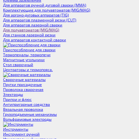
Клеммы заземления
Для аппаратов ручной дуговой сварки (ММА)
Комплектующие для полуавтоматов (MIG/MAG)
Для аргоно-дуговых аппаратов (TIG)
Для аппаратов плазменной резки (CUT)
Для аппаратов лазерной сварки
Для полуавтоматов (MIG/MAG)
Для станков лазерной резки
Для аппаратов контактной сварки
Приспособление для сварки
Термопеналы, термопечи
Магнитные угольники
Стол сварочный
Центраторы и термопояса.
Сварочные материалы
Прутки присадочные
Проволока сварочная
Электроды
Припои и флюс
Антипригарные средства
Вязальная проволока
Грузоподъемные механизмы
Вольфрамовые электроды
Инструменты
Инструмент ручной