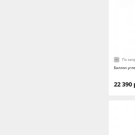
По зап
Баллон угл
22 390 