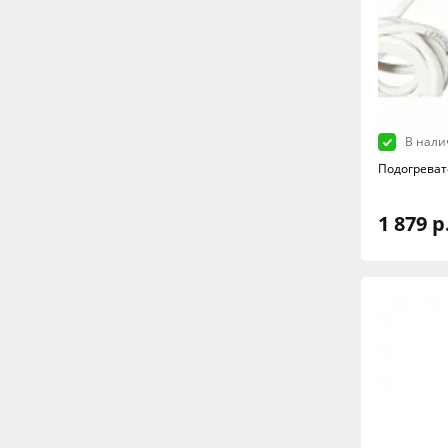
В нали
Подогреват
1 879 р