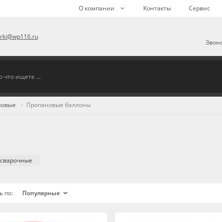
О компании
Контакты
Сервис
arki@wp116.ru
Звоно
зовые
Пропановые баллоны
осварочные
ь по: