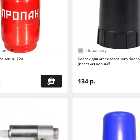
чии
По запросу
пановый 12л.
Колпак для углекислотного балл
(пластик) черный
.
134 р.