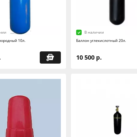
чии
В наличии
лородный 10л.
Баллон углекислотный 20л.
.
10 500 р.