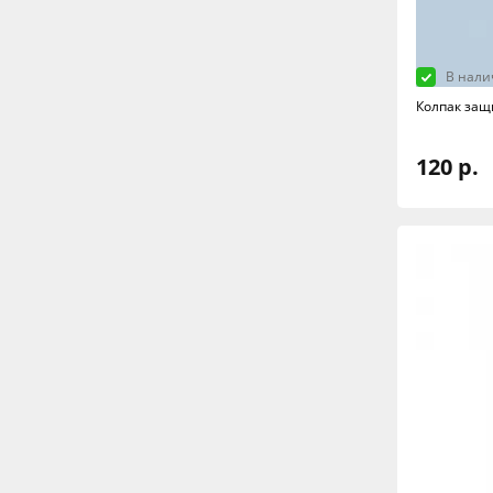
В нали
Колпак защ
120 р.