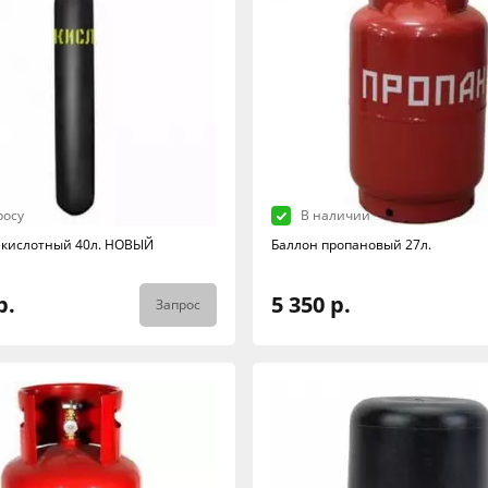
росу
В наличии
екислотный 40л. НОВЫЙ
Баллон пропановый 27л.
р.
5 350 р.
Запрос