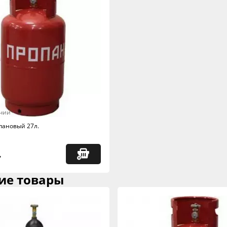
чии
пановый 27л.
.
ие товары