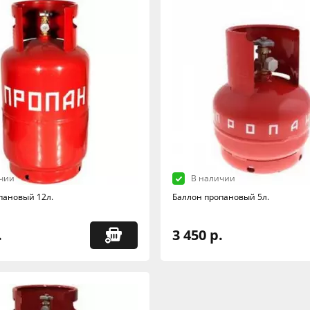
чии
В наличии
пановый 12л.
Баллон пропановый 5л.
.
3 450 р.