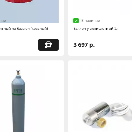
чии
В наличии
итный на баллон (красный)
Баллон углекислотный 5л.
3 697 р.