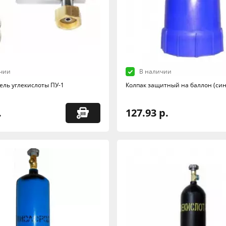
чии
В наличии
ель углекислоты ПУ-1
Колпак защитный на баллон (си
.
127.93 р.