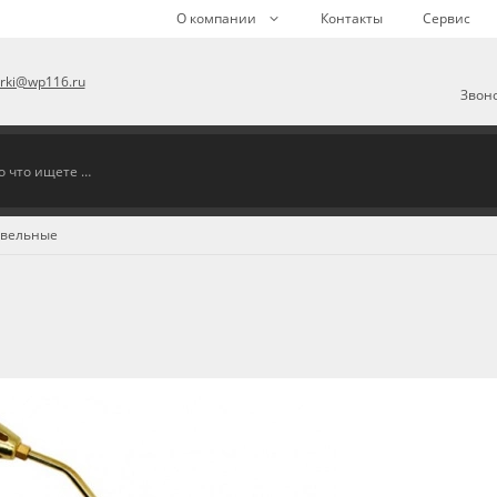
О компании
Контакты
Сервис
arki@wp116.ru
Звоно
овельные