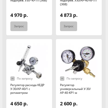
подогрев. У30--КР1П (36В)
подогрев. У30/АР-40-КР1П
(36В)
4 970 р.
4 873 р.
Запрос
Запрос
По запросу
По запросу
Регулятор расхода КЕДР
Регулятор
У-30/АР-40/1 с
универсальный У-30/
ротаметром
АР-40-КР1-м
4 650 р.
2 600 р.