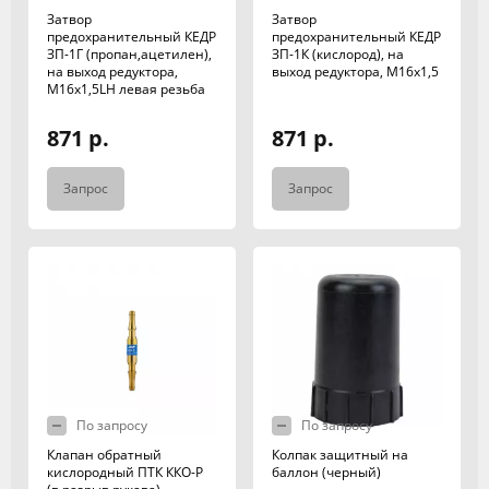
Затвор
Затвор
предохранительный КЕДР
предохранительный КЕДР
ЗП-1Г (пропан,ацетилен),
ЗП-1К (кислород), на
на выход редуктора,
выход редуктора, М16х1,5
М16х1,5LH левая резьба
871 р.
871 р.
Запрос
Запрос
По запросу
По запросу
Клапан обратный
Колпак защитный на
кислородный ПТК ККО-Р
баллон (черный)