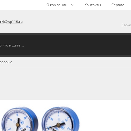
О компании
Контакты
Сервис
arki@wp116.ru
Звоно
газовые