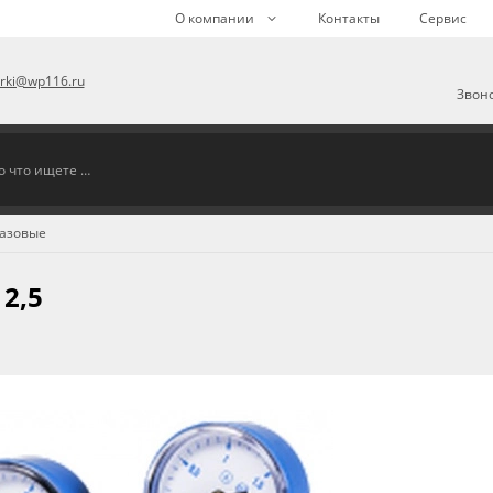
О компании
Контакты
Сервис
arki@wp116.ru
Звоно
газовые
2,5