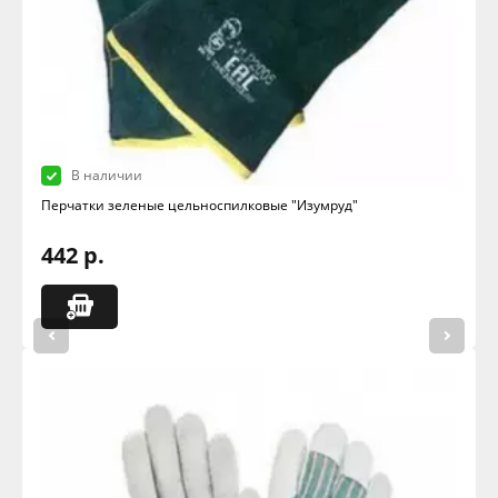
В наличии
Перчатки зеленые цельноспилковые "Изумруд"
442 р.