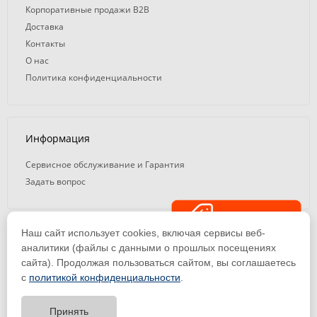
Корпоративные продажи B2B
Доставка
Контакты
О нас
Политика конфиденциальности
Информация
Сервисное обслуживание и Гарантия
Задать вопрос
Распродажа
Наш сайт использует cookies, включая сервисы веб-
© 2008 — 2026. ООО «ТК Вэлд Плюс»
аналитики (файлы с данными о прошлых посещениях
сайта). Продолжая пользоваться сайтом, вы соглашаетесь
Email: ideasvarki@wp116.ru
Тел.: 8 800 101-08-75 (с 10:00 до 19:00)
с
политикой конфиденциальности
.
ООО «Торговая Компания Вэлд Плюс» | ИНН 1650288518 | ОГРН
1141650012184
Принять
Тест-драйв