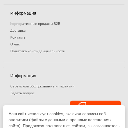
Информация
Корпоративные продажи B2B
Доставка
Контакты
О нас
Политика конфиденциальности
Информация
Сервисное обслуживание и Гарантия
Задать вопрос
Распродажа
Наш сайт использует cookies, включая сервисы веб-
© 2008 — 2026. ООО «ТК Вэлд Плюс»
аналитики (файлы с данными о прошлых посещениях
сайта). Продолжая пользоваться сайтом, вы соглашаетесь
Email: ideasvarki@wp116.ru