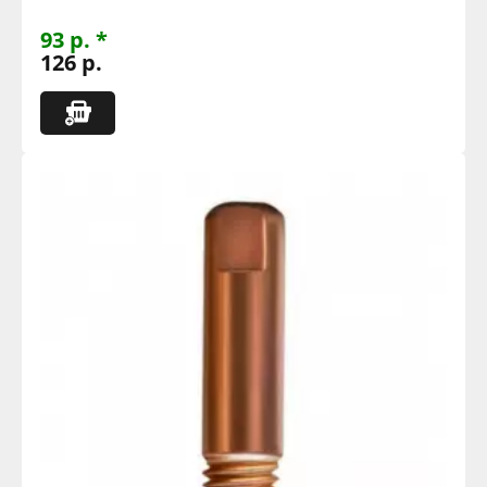
93 р. *
126 р.