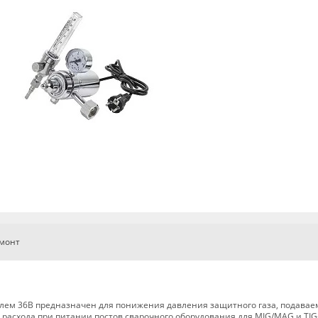
емонт
телем 36В предназначен для понижения давления защитного газа, подавае
 расхода при питании постов сварочного оборудования для MIG/MAG и TIG