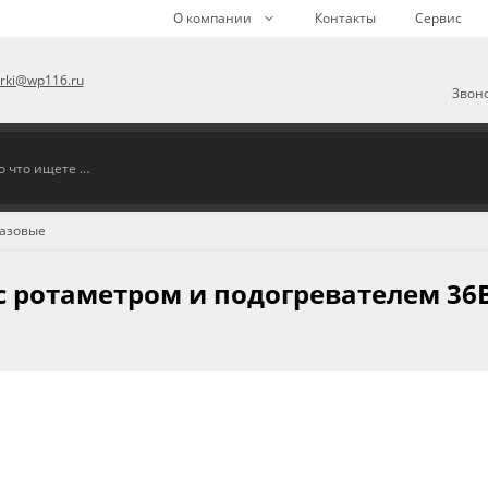
О компании
Контакты
Сервис
arki@wp116.ru
Звоно
газовые
 с ротаметром и подогревателем 36