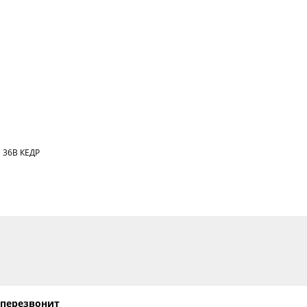
м 36В КЕДР
 перезвонит