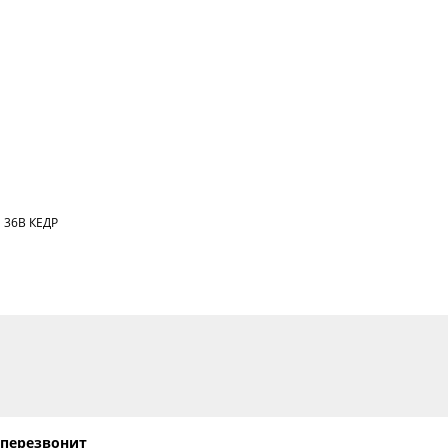
м 36В КЕДР
 перезвонит