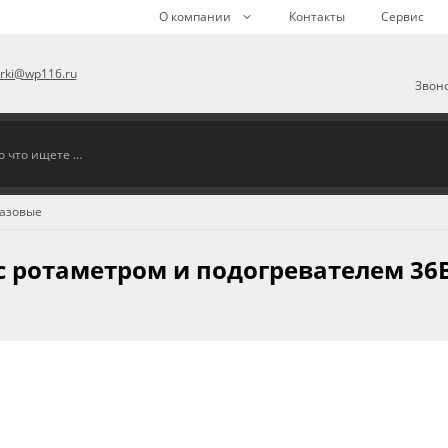
О компании
Контакты
Сервис
arki@wp116.ru
Звоно
газовые
 с ротаметром и подогревателем 36