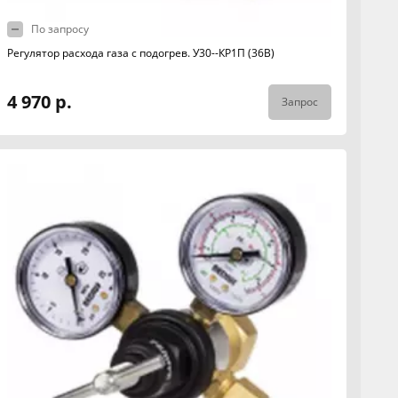
По запросу
Регулятор расхода газа с подогрев. У30--КР1П (36В)
4 970 р.
Запрос