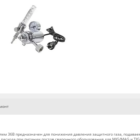
емонт
телем 36В предназначен для понижения давления защитного газа, подавае
 расхода при питании постов сварочного оборудования для MIG/MAG и TIG