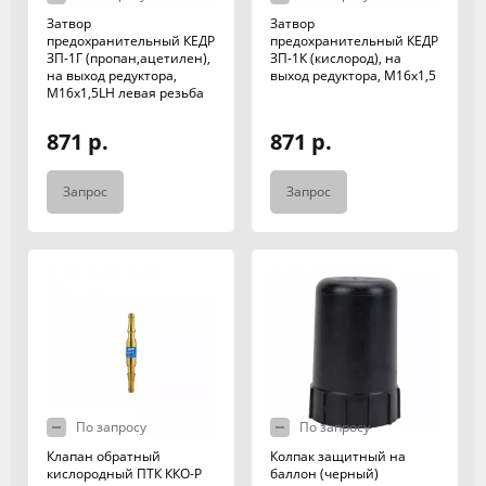
Затвор
Затвор
предохранительный КЕДР
предохранительный КЕДР
ЗП-1Г (пропан,ацетилен),
ЗП-1К (кислород), на
на выход редуктора,
выход редуктора, М16х1,5
М16х1,5LH левая резьба
871 р.
871 р.
Запрос
Запрос
По запросу
По запросу
Клапан обратный
Колпак защитный на
кислородный ПТК ККО-Р
баллон (черный)