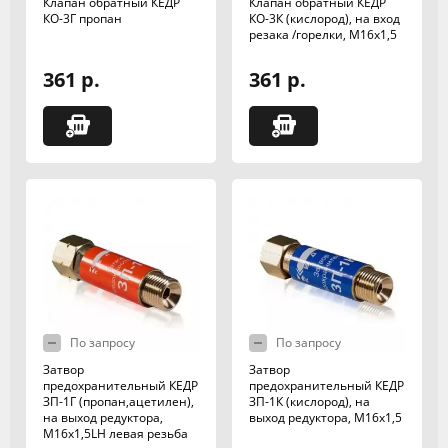
Клапан обратный КЕДР
Клапан обратный КЕДР
КО-3Г пропан
КО-3К (кислород), на вход
резака /горелки, М16х1,5
361 р.
361 р.
По запросу
По запросу
Затвор
Затвор
предохранительный КЕДР
предохранительный КЕДР
ЗП-1Г (пропан,ацетилен),
ЗП-1К (кислород), на
на выход редуктора,
выход редуктора, М16х1,5
М16х1,5LH левая резьба