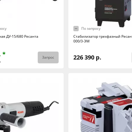
росу
По запросу
ная ДУ-15/680 Ресанта
Стабилизатор трехфазный Ресан
000/3-ЭМ
. *
226 390 р.
Запрос
.