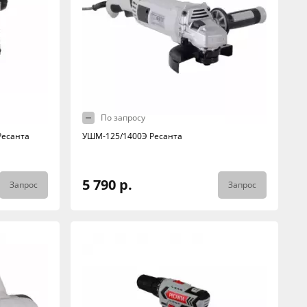
По запросу
Ресанта
УШМ-125/1400Э Ресанта
5 790 р.
Запрос
Запрос