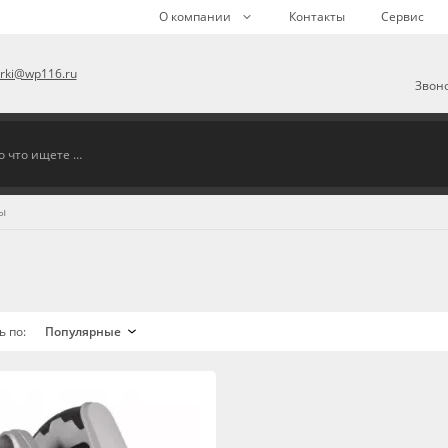
О компании
Контакты
Сервис
arki@wp116.ru
Звоно
ы
ь по: