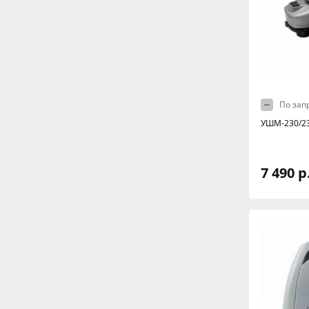
По зап
УШМ-230/23
7 490 р