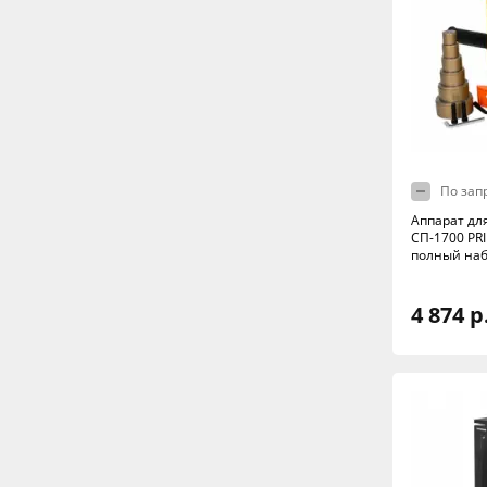
По зап
Аппарат дл
СП-1700 PRI
полный наб
4 874 р