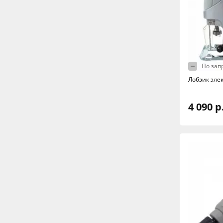
По зап
Лобзик эле
4 090 р