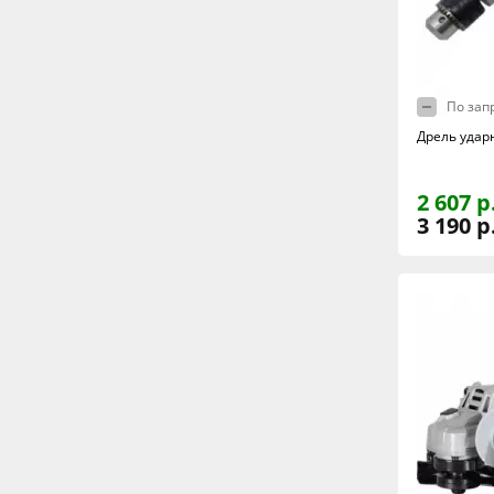
По зап
Дрель удар
2 607 р
3 190 р