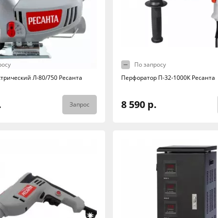
росу
По запросу
ктрический Л-80/750 Ресанта
Перфоратор П-32-1000К Ресанта
.
8 590 р.
Запрос