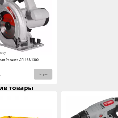
росу
вая Ресанта ДП-165/1300
.
Запрос
ие товары