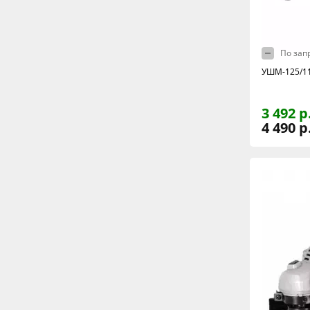
По зап
УШМ-125/11
3 492 р
4 490 р