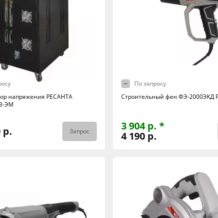
росу
По запросу
тор напряжения РЕСАНТА
Строительный фен ФЭ-2000ЭКД 
3-ЭМ
3 904 р. *
 р.
Запрос
4 190 р.