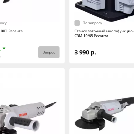
росу
По запросу
00Э Ресанта
Станок заточный многофункцио
СЗМ-10/65 Ресанта
. *
3 990 р.
Запрос
.