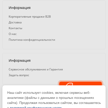
Информация
Корпоративные продажи B2B
Доставка
Контакты
О нас
Политика конфиденциальности
Информация
Сервисное обслуживание и Гарантия
Задать вопрос
Распродажа
Наш сайт использует cookies, включая сервисы веб-
© 2008 — 2026. ООО «ТК Вэлд Плюс»
аналитики (файлы с данными о прошлых посещениях
сайта). Продолжая пользоваться сайтом, вы соглашаетесь
Email: ideasvarki@wp116.ru
Тел.: 8 800 101-08-75 (с 10:00 до 19:00)
с
политикой конфиденциальности
.