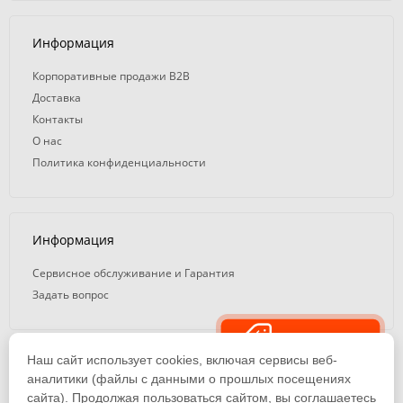
Информация
Корпоративные продажи B2B
Доставка
Контакты
О нас
Политика конфиденциальности
Информация
Сервисное обслуживание и Гарантия
Задать вопрос
Распродажа
Наш сайт использует cookies, включая сервисы веб-
© 2008 — 2026. ООО «ТК Вэлд Плюс»
аналитики (файлы с данными о прошлых посещениях
сайта). Продолжая пользоваться сайтом, вы соглашаетесь
Email: ideasvarki@wp116.ru