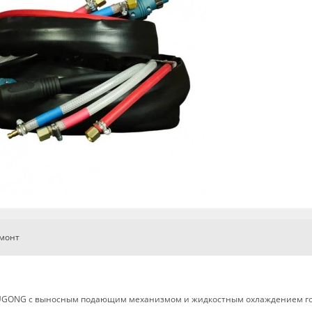
емонт
 HUGONG с выносным подающим механизмом и жидкостным охлаждением го