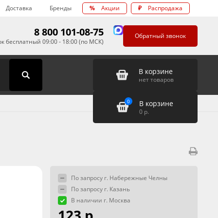
Доставка
Бренды
%
Акции
₽
Распродажа
8 800 101-08-75
Обратный звонок
к бесплатный 09:00 - 18:00 (по МСК)
В корзине
нет товаров
0
В корзине
0
р.
По запросу г. Набережные Челны
По запросу г. Казань
В наличии г. Москва
123 р.