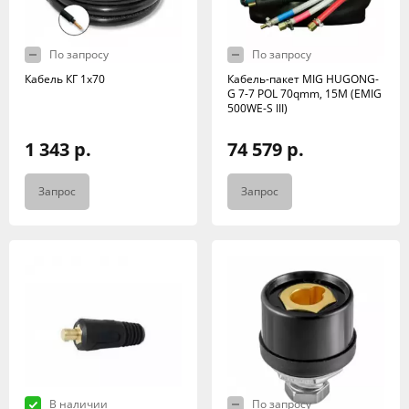
По запросу
По запросу
Кабель КГ 1х70
Кабель-пакет MIG HUGONG-
G 7-7 POL 70qmm, 15M (EMIG
500WE-S III)
1 343 р.
74 579 р.
Запрос
Запрос
В наличии
По запросу