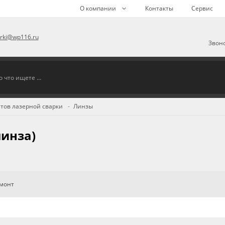
О компании
Контакты
Сервис
arki@wp116.ru
Звоно
тов лазерной сварки
Линзы
инза)
емонт