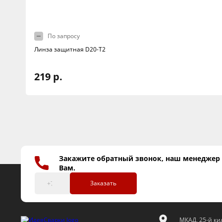
По запросу
Линза защитная D20-T2
219 р.
Закажите обратный звонок, наш менеджер
Вам.
Заказать
МКАД, 25-й кил