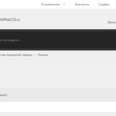
О компании
Контакты
Сервис
arki@wp116.ru
Звоно
тов лазерной сварки
Линзы
емонт