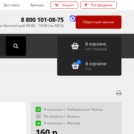
Доставка
Бренды
%
Акции
₽
Распродажа
8 800 101-08-75
Обратный звонок
к бесплатный 09:00 - 18:00 (по МСК)
В корзине
нет товаров
0
В корзине
0
р.
В наличии г. Набережные Челны
По запросу г. Казань
В наличии г. Москва
160 р.