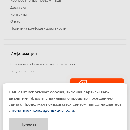
Корпоративные продажи B2B
Доставка
Контакты
О нас
Политика конфиденциальности
Информация
Сервисное обслуживание и Гарантия
Задать вопрос
Распродажа
Наш сайт использует cookies, включая сервисы веб-
© 2008 — 2026. ООО «ТК Вэлд Плюс»
аналитики (файлы с данными о прошлых посещениях
сайта). Продолжая пользоваться сайтом, вы соглашаетесь
Email: ideasvarki@wp116.ru
Тел.: 8 800 101-08-75 (с 10:00 до 19:00)
с
политикой конфиденциальности
.
ООО «Торговая Компания Вэлд Плюс» | ИНН 1650288518 | ОГРН
1141650012184
Принять
Тест-драйв