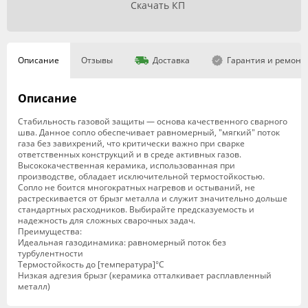
Скачать КП
Описание
Отзывы
Доставка
Гарантия и ремонт
Описание
Стабильность газовой защиты — основа качественного сварного
шва. Данное сопло обеспечивает равномерный, "мягкий" поток
газа без завихрений, что критически важно при сварке
ответственных конструкций и в среде активных газов.
Высококачественная керамика, использованная при
производстве, обладает исключительной термостойкостью.
Сопло не боится многократных нагревов и остываний, не
растрескивается от брызг металла и служит значительно дольше
стандартных расходников. Выбирайте предсказуемость и
надежность для сложных сварочных задач.
Преимущества:
Идеальная газодинамика: равномерный поток без
турбулентности
Термостойкость до [температура]°C
Низкая адгезия брызг (керамика отталкивает расплавленный
металл)