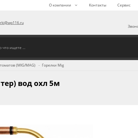
О компании
Контакты
Сервис
arki@wp116.ru
Звоно
втоматов (MIG/MAG)
Горелки Mig
тер) вод охл 5м