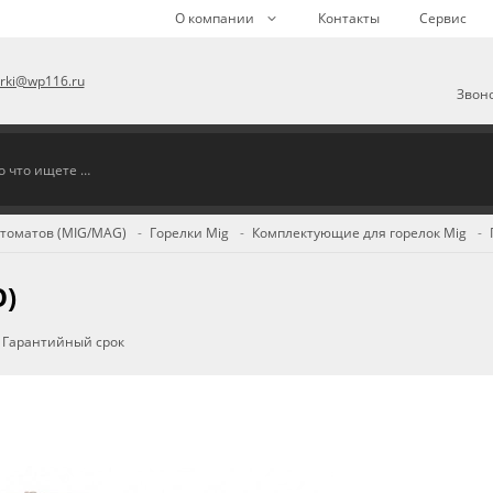
О компании
Контакты
Сервис
arki@wp116.ru
Звоно
втоматов (MIG/MAG)
Горелки Mig
Комплектующие для горелок Mig
O)
Гарантийный срок