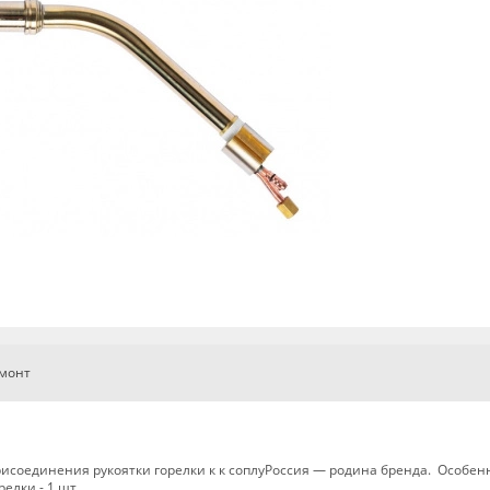
емонт
рисоединения рукоятки горелки к к соплуРоссия — родина бренда. Особен
елки - 1 шт.