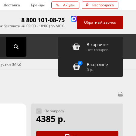
Доставка
Бренды
%
Акции
₽
Распродажа
8 800 101-08-75
Обратный звонок
к бесплатный 09:00 - 18:00 (по МСК)
В корзине
нет товаров
0
В корзине
Гусаки (MIG)
0
р.
По запросу
4385 р.