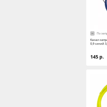
По зап
Канал напр
0,9 синий 3
145 р.