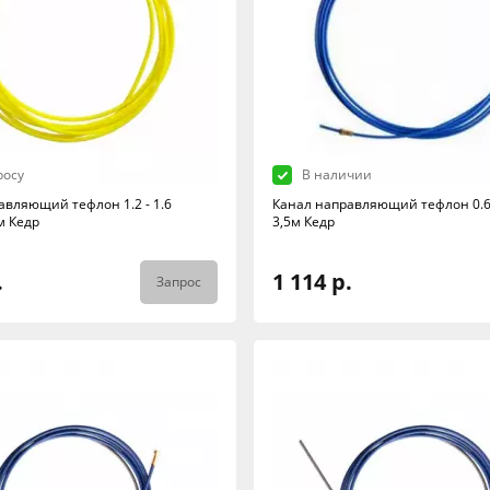
росу
В наличии
авляющий тефлон 1.2 - 1.6
Канал направляющий тефлон 0.6 
м Кедр
3,5м Кедр
.
1 114 р.
Запрос