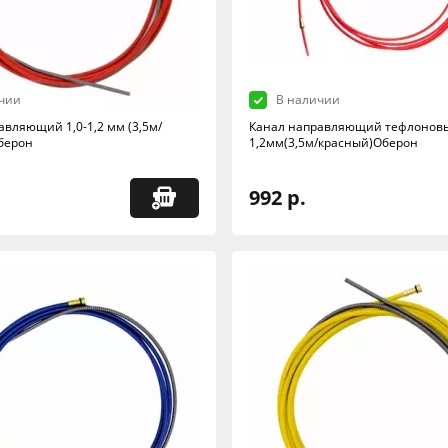
чии
В наличии
авляющий 1,0-1,2 мм (3,5м/
Канал направляющий тефлоновый
берон
1,2мм(3,5м/красный)Оберон
992 р.