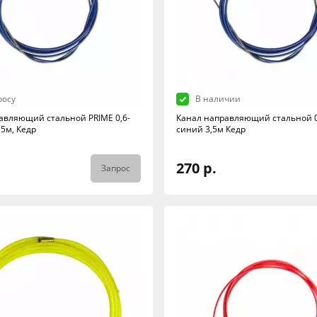
росу
В наличии
авляющий стальной PRIME 0,6-
Канал направляющий стальной 0
,5м, Кедр
синий 3,5м Кедр
270 р.
Запрос