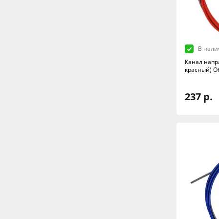
В нали
Канал напр
красный) О
237 р.