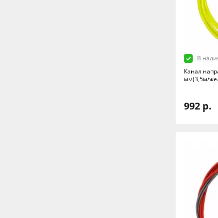
В нали
Канал напр
мм(3,5м/же
992 р.