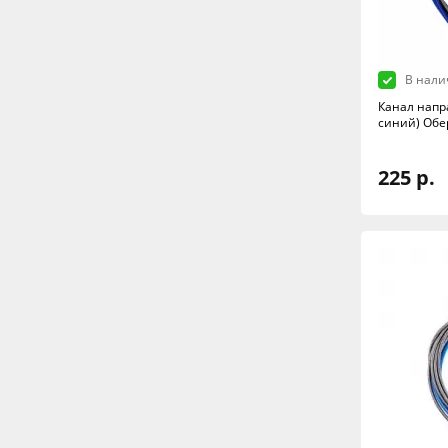
В нали
Канал напр
синий) Обе
225 р.