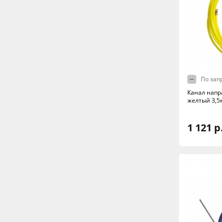
По зап
Канал напр
желтый 3,5
1 121 р