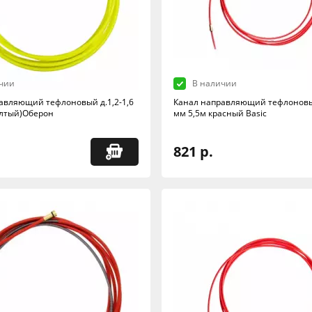
чии
В наличии
авляющий тефлоновый д.1,2-1,6
Канал направляющий тефлоновый
лтый)Оберон
мм 5,5м красный Basic
821 р.