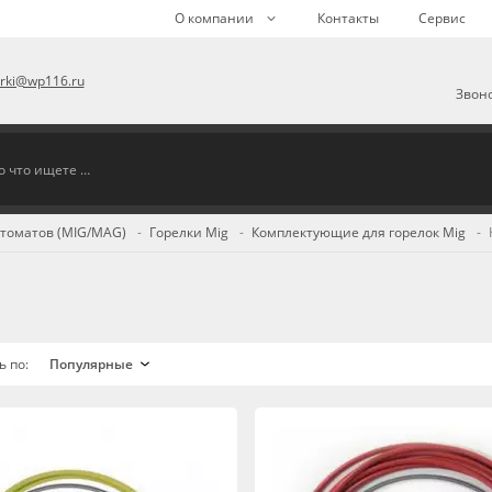
О компании
Контакты
Сервис
arki@wp116.ru
Звоно
втоматов (MIG/MAG)
Горелки Mig
Комплектующие для горелок Mig
ь по: