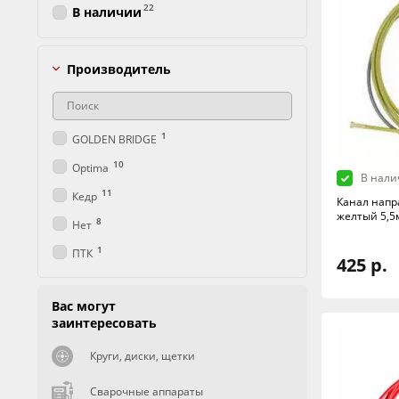
22
В наличии
Производитель
1
GOLDEN BRIDGE
10
Optima
В нали
11
Кедр
Канал напр
желтый 5,5
8
Нет
1
ПТК
425 р.
Вас могут
заинтересовать
Круги, диски, щетки
Сварочные аппараты