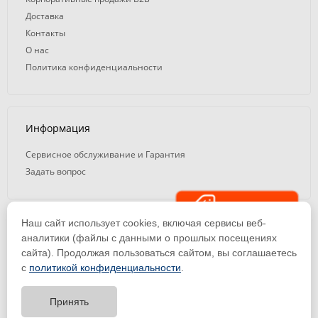
Доставка
Контакты
О нас
Политика конфиденциальности
Информация
Сервисное обслуживание и Гарантия
Задать вопрос
Распродажа
Наш сайт использует cookies, включая сервисы веб-
© 2008 — 2026. ООО «ТК Вэлд Плюс»
аналитики (файлы с данными о прошлых посещениях
сайта). Продолжая пользоваться сайтом, вы соглашаетесь
Email: ideasvarki@wp116.ru
Тел.: 8 800 101-08-75 (с 10:00 до 19:00)
с
политикой конфиденциальности
.
ООО «Торговая Компания Вэлд Плюс» | ИНН 1650288518 | ОГРН
1141650012184
Принять
Тест-драйв
оборудования