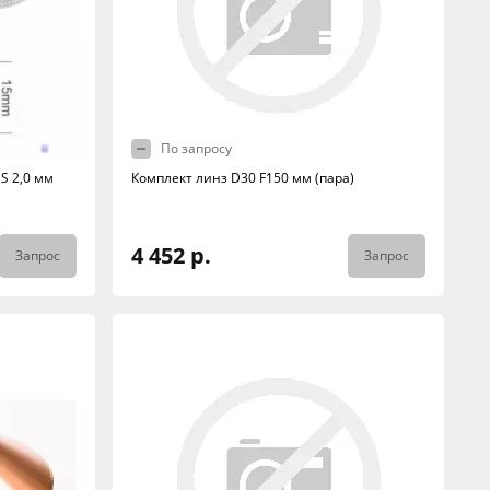
По запросу
S 2,0 мм
Комплект линз D30 F150 мм (пара)
4 452 р.
Запрос
Запрос