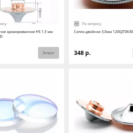
росу
По запросу
ное хромированное HS 1,5 мм
Сопло двойное 3,0мм 120GJT0630
-D
348 р.
Запрос