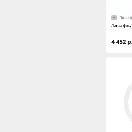
По зап
Линза фоку
4 452 р