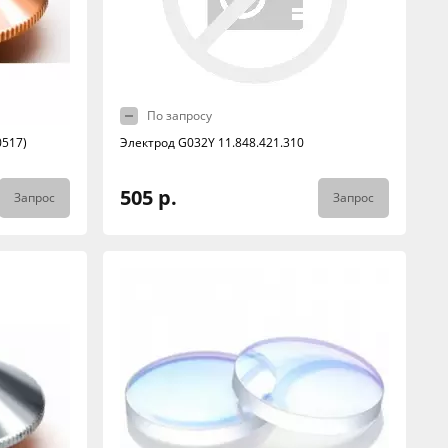
По запросу
0517)
Электрод G032Y 11.848.421.310
505 р.
Запрос
Запрос