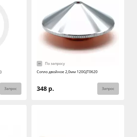
По запросу
)
Сопло двойное 2,0мм 120GJT0620
348 р.
Запрос
Запрос