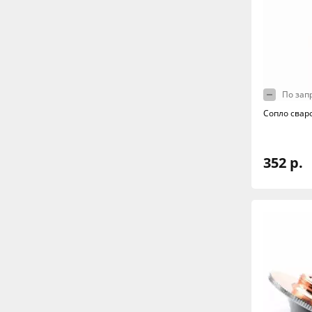
По зап
Сопло свар
352 р.