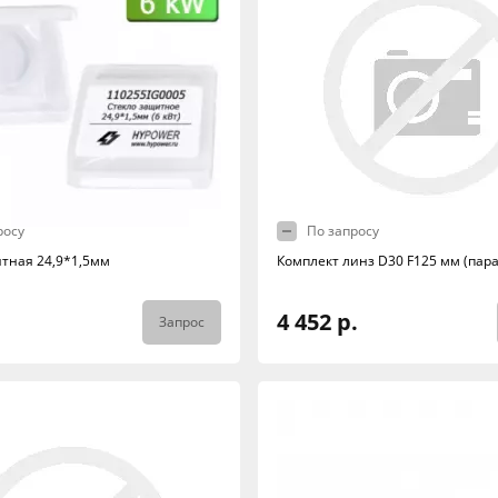
росу
По запросу
тная 24,9*1,5мм
Комплект линз D30 F125 мм (пара
4 452 р.
Запрос