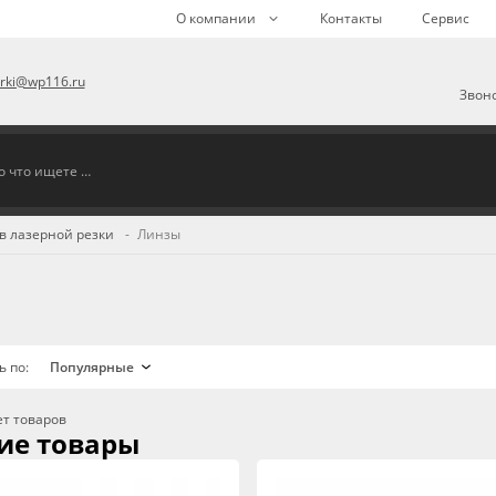
О компании
Контакты
Сервис
arki@wp116.ru
Звоно
в лазерной резки
Линзы
ь по:
ет товаров
ие товары