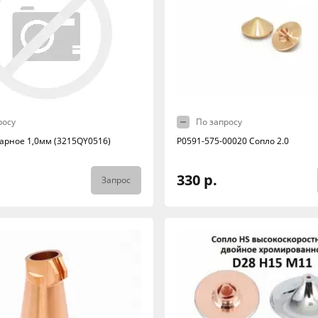
росу
По запросу
арное 1,0мм (3215QY0516)
P0591-575-00020 Сопло 2.0
330 р.
Запрос