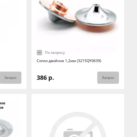
По запросу
Сопло двойное 1,2мм (3215QY0639)
386 р.
Запрос
Запрос