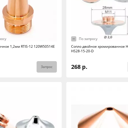
росу
По запросу
очное 1,2мм RTIS-12 120W50514E
Сопло двойное хромированное H
HS28-15-20-D
268 р.
Запрос