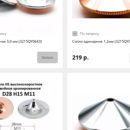
росу
По запросу
ное 3,0 мм (3215QY0643)
Сопло одинарное 1,2мм (3215QY
219 р.
Запрос