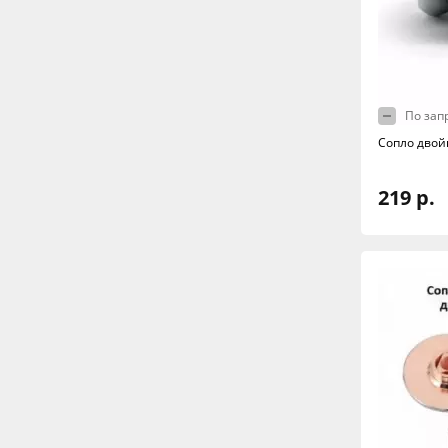
По зап
Сопло двой
219 р.