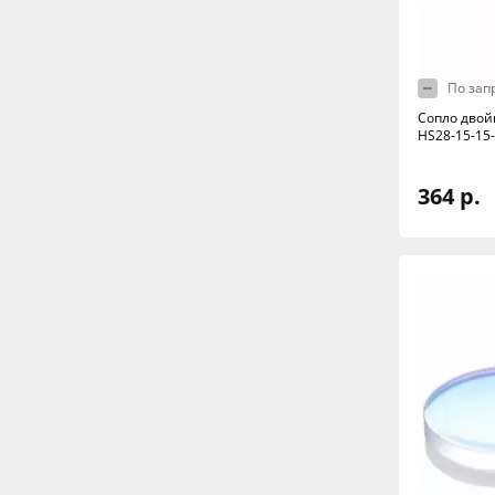
По зап
Сопло двой
HS28-15-15
364 р.