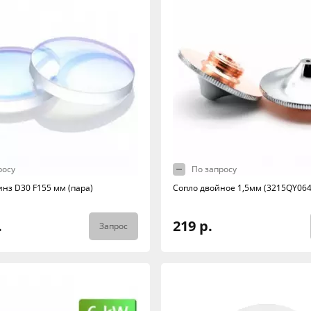
росу
По запросу
инз D30 F155 мм (пара)
Сопло двойное 1,5мм (3215QY064
.
219 р.
Запрос