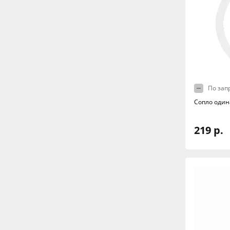
По зап
Сопло один
219 р.