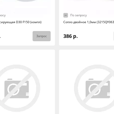
росу
По запросу
сирующая D30 F150 (компл)
Сопло двойное 1,0мм (3215QY063
.
386 р.
Запрос