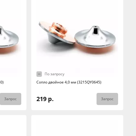
По запросу
0)
Сопло двойное 4,0 мм (3215QY0645)
219 р.
Запрос
Запрос