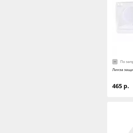
По зап
Линза защи
465 р.