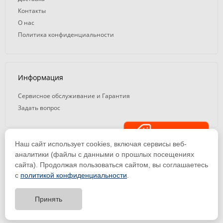
Контакты
О нас
Политика конфиденциальности
Информация
Сервисное обслуживание и Гарантия
Задать вопрос
Распродажа
Наш сайт использует cookies, включая сервисы веб-
© 2008 — 2026. ООО «ТК Вэлд Плюс»
аналитики (файлы с данными о прошлых посещениях
сайта). Продолжая пользоваться сайтом, вы соглашаетесь
Email: ideasvarki@wp116.ru
Тел.: 8 800 101-08-75 (с 10:00 до 19:00)
с
политикой конфиденциальности
.
ООО «Торговая Компания Вэлд Плюс» | ИНН 1650288518 | ОГРН
1141650012184
Принять
Тест-драйв
оборудования