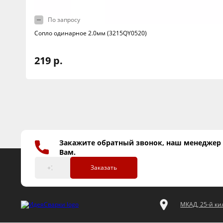
По запросу
Сопло одинарное 2.0мм (3215QY0520)
219 р.
Закажите обратный звонок, наш менеджер
Вам.
Заказать
МКАД, 25-й кил