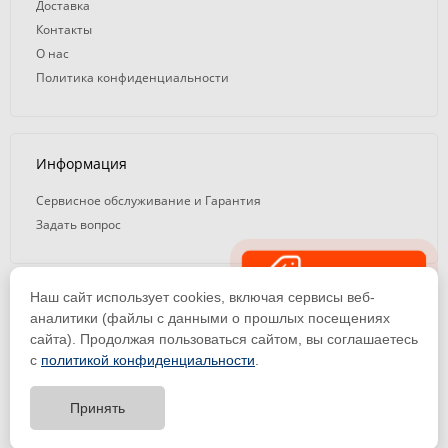
Доставка
Контакты
О нас
Политика конфиденциальности
Информация
Сервисное обслуживание и Гарантия
Задать вопрос
Распродажа
Наш сайт использует cookies, включая сервисы веб-
© 2008 — 2026. ООО «ТК Вэлд Плюс»
аналитики (файлы с данными о прошлых посещениях
сайта). Продолжая пользоваться сайтом, вы соглашаетесь
Email: ideasvarki@wp116.ru
Тел.: 8 800 101-08-75 (с 10:00 до 19:00)
с
политикой конфиденциальности
.
ООО «Торговая Компания Вэлд Плюс» | ИНН 1650288518 | ОГРН
1141650012184
Принять
Тест-драйв
оборудования