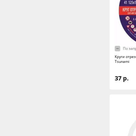
По зап
Круги отрез
Tsunami
37 р.