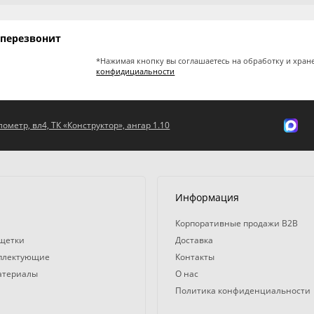
 перезвонит
*Нажимая кнопку вы соглашаетесь на обработку и хран
конфидициальности
ометр, вл4, ТК «Конструктор», ангар 1.10
Информация
Корпоративные продажи B2B
 щетки
Доставка
мплектующие
Контакты
атериалы
О нас
Политика конфиденциальности