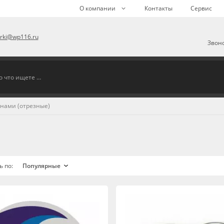
О компании
Контакты
Сервис
arki@wp116.ru
Звоно
нами (отрезные)
ь по: