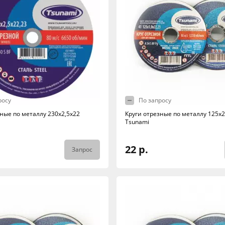
росу
По запросу
ные по металлу 230х2,5х22
Круги отрезные по металлу 125х
Tsunami
22 р.
Запрос