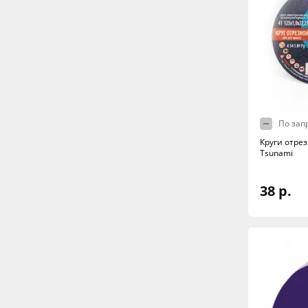
По зап
Круги отрез
Tsunami
38 р.