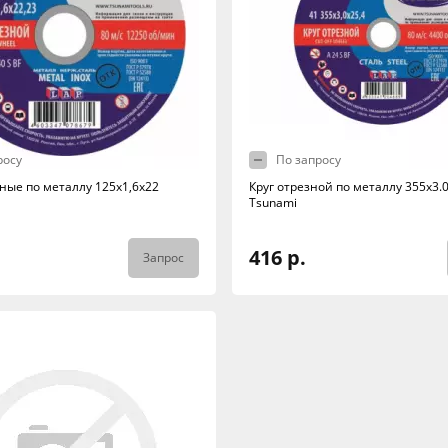
росу
По запросу
ные по металлу 125х1,6х22
Круг отрезной по металлу 355x3.
Tsunami
416 р.
Запрос