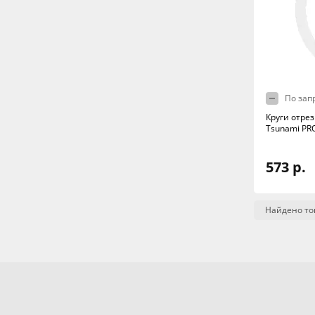
По зап
Круги отрез
Tsunami PR
573 р.
Найдено то