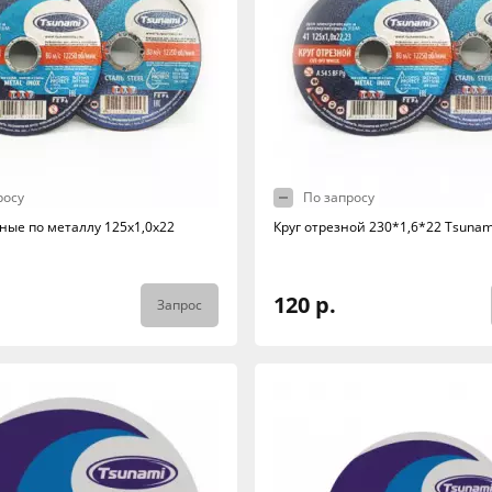
росу
По запросу
ные по металлу 125х1,0х22
Круг отрезной 230*1,6*22 Tsunam
120 р.
Запрос