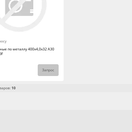
росу
ные по металлу 400x4,0x32 A30
OF
Запрос
варов:
10