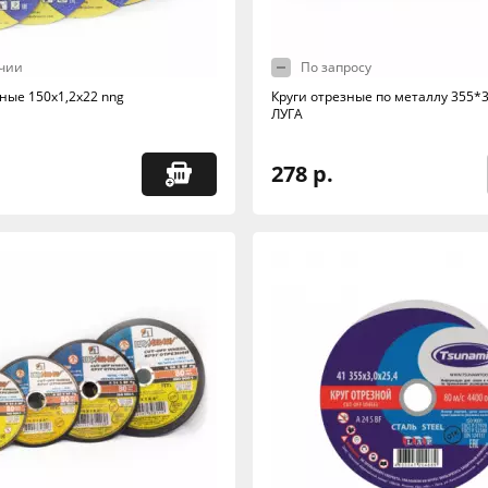
чии
По запросу
ные 150х1,2х22 nng
Круги отрезные по металлу 355*3
ЛУГА
278 р.