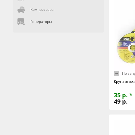
Компрессоры
Генераторы
По зап
Круги отрез
35 р. *
49 р.