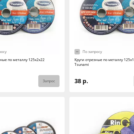
росу
По запросу
зные по металлу 125х2х22
Круги отрезные по металлу 125х1
Tsunami
38 р.
Запрос