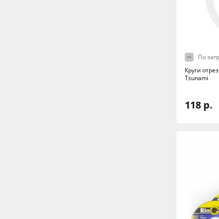
По зап
Круги отрез
Tsunami
118 р.