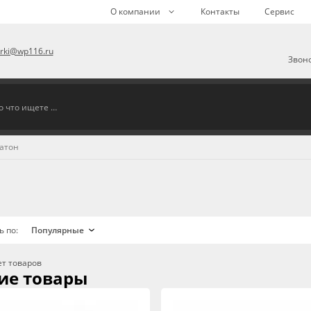
О компании
Контакты
Сервис
arki@wp116.ru
Звоно
атон
ь по:
ет товаров
ие товары