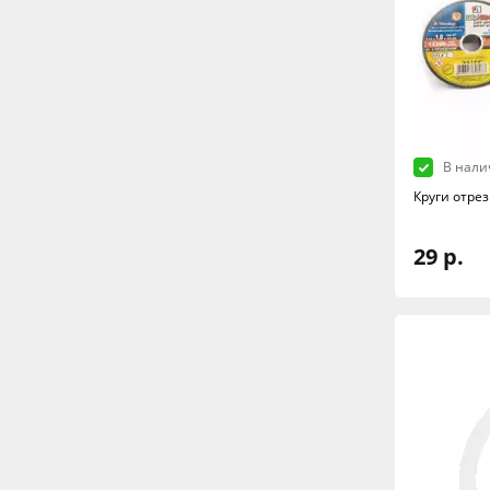
В нали
Круги отре
29 р.