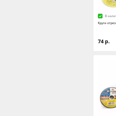
В нали
Круги отрез
74 р.