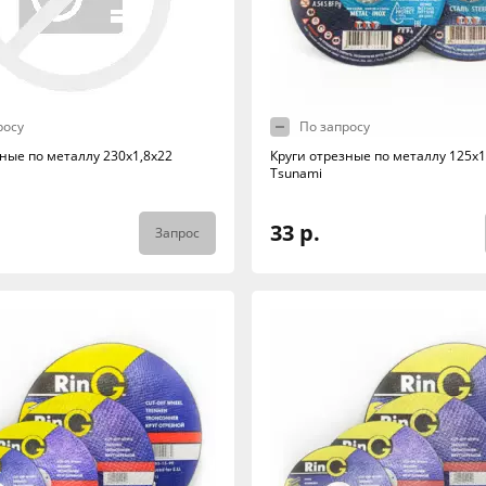
росу
По запросу
ные по металлу 230х1,8х22
Круги отрезные по металлу 125х1
Tsunami
33 р.
Запрос