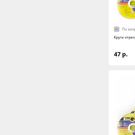
По зап
Круги отрез
47 р.