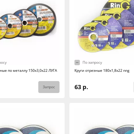
росу
По запросу
зные по металлу 150х3,0х22 ЛУГА
Круги отрезные 180х1,8х22 nng
63 р.
Запрос