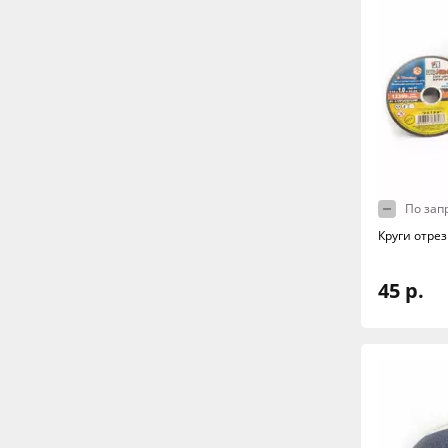
По зап
Круги отре
45 р.