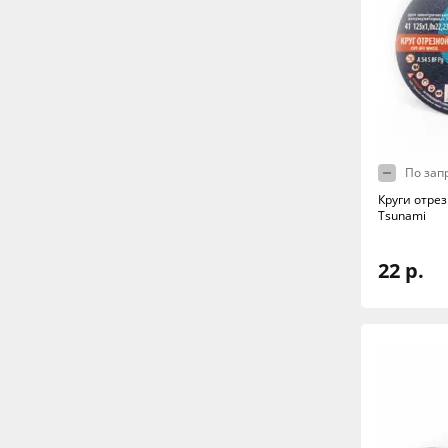
По зап
Круги отре
Tsunami
22 р.