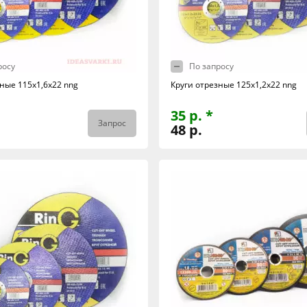
росу
По запросу
ные 115х1,6х22 nng
Круги отрезные 125х1,2х22 nng
35 р. *
Запрос
48 р.