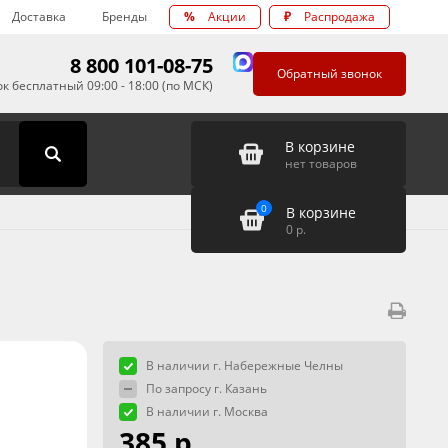
Доставка
Бренды
%
Акции
₽
Распродажа
8 800 101-08-75
Обратный звонок
к бесплатный 09:00 - 18:00 (по МСК)
В корзине
нет товаров
0
В корзине
0
р.
В наличии г. Набережные Челны
По запросу г. Казань
В наличии г. Москва
385 р.