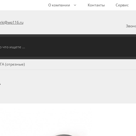
О компании
Контакты
Сервис
arki@wp116.ru
Звоно
ГА (отрезные)
А