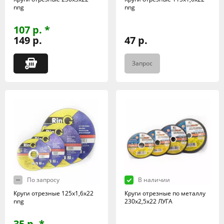
nng
nng
107 р. *
149 р.
47 р.
Запрос
По запросу
В наличии
Круги отрезные 125х1,6х22
Круги отрезные по металлу
nng
230х2,5х22 ЛУГА
35 р. *