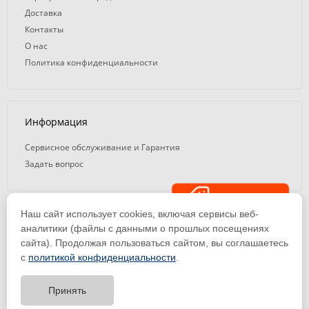
Доставка
Контакты
О нас
Политика конфиденциальности
Информация
Сервисное обслуживание и Гарантия
Задать вопрос
Распродажа
Наш сайт использует cookies, включая сервисы веб-
© 2008 — 2026. ООО «ТК Вэлд Плюс»
аналитики (файлы с данными о прошлых посещениях
сайта). Продолжая пользоваться сайтом, вы соглашаетесь
Email: ideasvarki@wp116.ru
Тел.: 8 800 101-08-75 (с 10:00 до 19:00)
с
политикой конфиденциальности
.
ООО «Торговая Компания Вэлд Плюс» | ИНН 1650288518 | ОГРН
1141650012184
Принять
Тест-драйв
оборудования