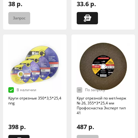
38 р.
33.6 р.
Запрос
В наличии
По запросу
Круги отрезные 350*3,5*25,4
Круг отрезной по мет/нерж
nng
№ 26, 355*3*25,4 мм
Профоснастка Эксперт тип
41
398 р.
487 р.