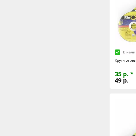
В нали
Круги отрез
35 р. *
49 р.