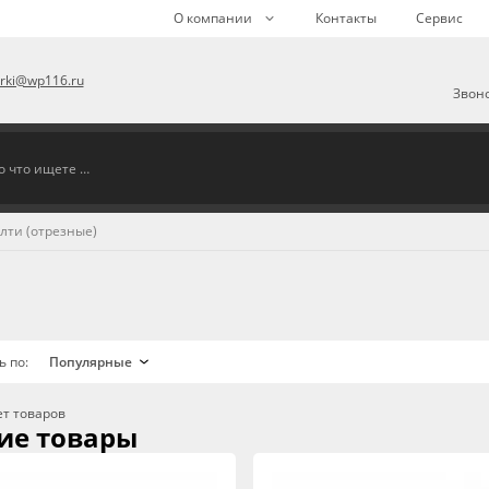
О компании
Контакты
Сервис
arki@wp116.ru
Звоно
лти (отрезные)
ь по:
ет товаров
ие товары