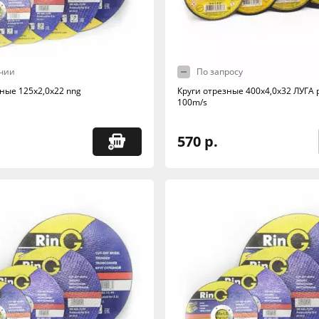
чии
По запросу
ные 125х2,0х22 nng
Круги отрезные 400х4,0х32 ЛУГА 
100m/s
570 р.