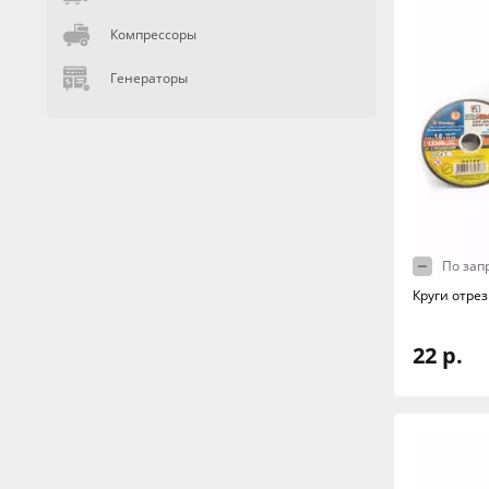
Компрессоры
Генераторы
По зап
Круги отре
22 р.