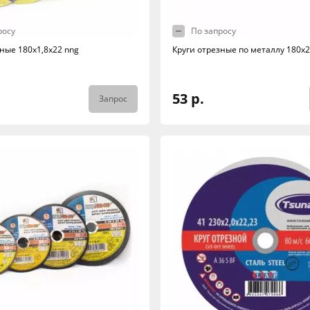
росу
По запросу
ные 180х1,8х22 nng
Круги отрезные по металлу 180х2
53 р.
Запрос