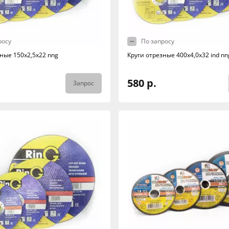
росу
По запросу
ные 150х2,5х22 nng
Круги отрезные 400х4,0х32 ind nn
580 р.
Запрос