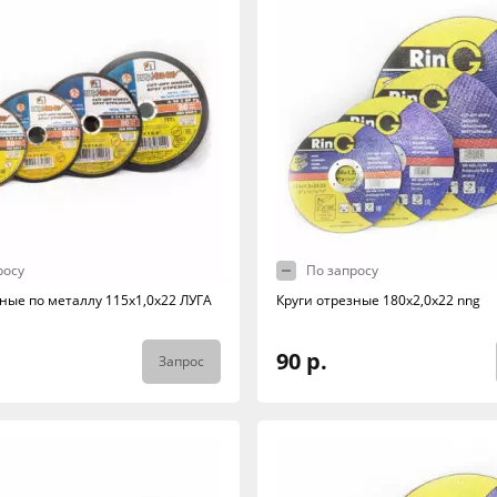
росу
По запросу
зные по металлу 115х1,0х22 ЛУГА
Круги отрезные 180х2,0х22 nng
90 р.
Запрос