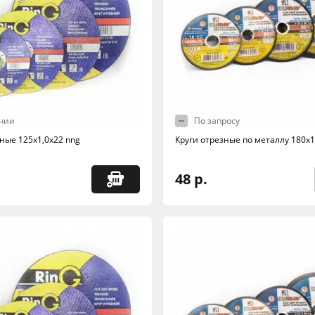
чии
По запросу
ные 125х1,0х22 nng
Круги отрезные по металлу 180х1
48 р.