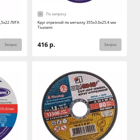
По запросу
,5х22 ЛУГА
Круг отрезной по металлу 355x3.0x25.4 мм
Tsunami
416 р.
Запрос
Запрос