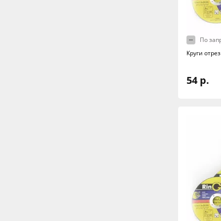
По зап
Круги отрез
54 р.