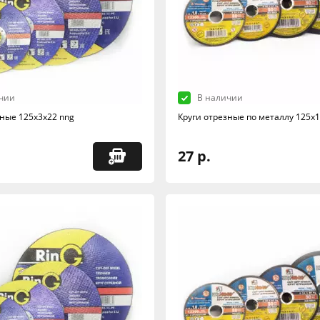
чии
В наличии
зные 125х3х22 nng
Круги отрезные по металлу 125х1
27 р.