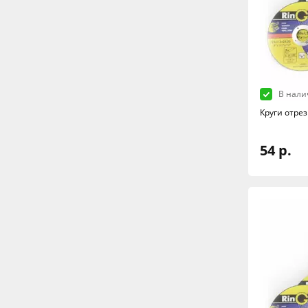
В нали
Круги отре
54 р.