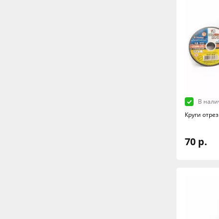
В нали
Круги отре
70 р.