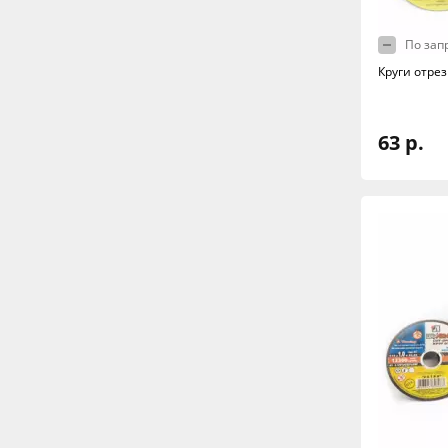
По зап
Круги отрез
63 р.