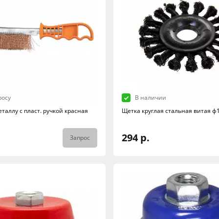
росу
В наличии
таллу с пласт. ручкой красная
Щетка круглая стальная витая ф
294 р.
Запрос