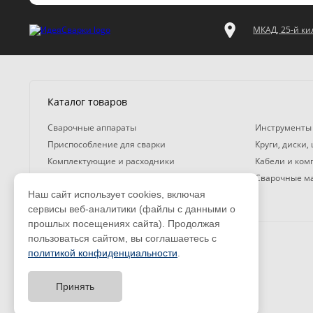
МКАД, 25-й кил
Каталог товаров
Сварочные аппараты
Инструменты
Приспособление для сварки
Круги, диски,
Комплектующие и расходники
Кабели и ко
Газосварочное оборудование
Сварочные м
Наш сайт использует cookies, включая
Средства защиты
сервисы веб-аналитики (файлы с данными о
прошлых посещениях сайта). Продолжая
пользоваться сайтом, вы соглашаетесь с
политикой конфиденциальности
.
© 2008 — 2026. ООО «ТК Вэлд Плюс»
Email: ideasvarki@wp116.ru
Принять
Тел.: 8 800 101-08-75 (с 10:00 до 19:00)