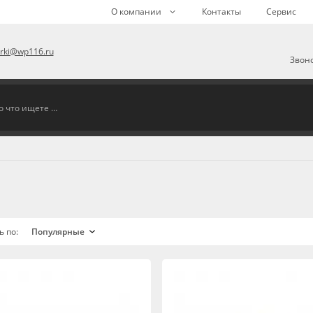
О компании
Контакты
Сервис
arki@wp116.ru
Звоно
ь по: