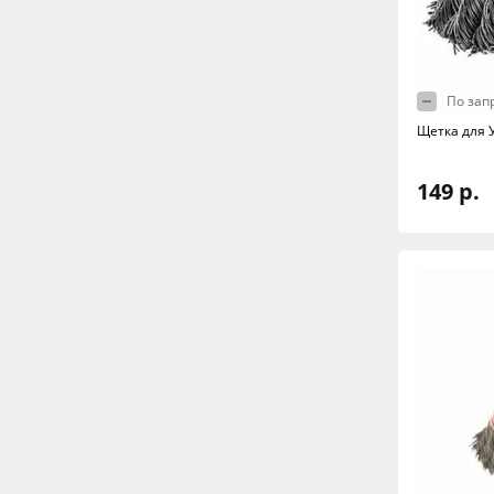
По зап
Щетка для 
149 р.