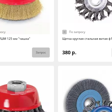
росу
По запросу
УШМ 125 мм "чашка"
Щетка круглая стальная витая ф
380 р.
Запрос