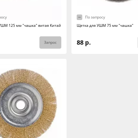
росу
По запросу
УШМ 125 мм "чашка" витая Китай
Щетка для УШМ 75 мм "чашка"
88 р.
Запрос