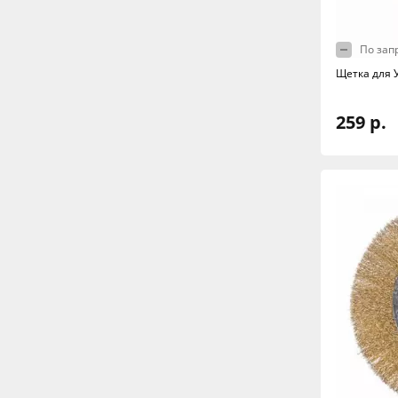
По зап
Щетка для 
259 р.