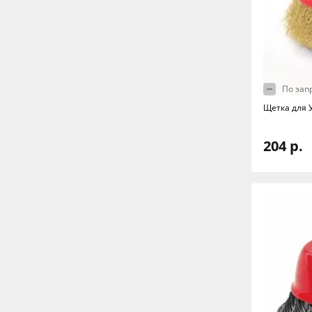
По зап
Щетка для 
204 р.