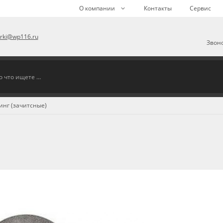
О компании
Контакты
Сервис
arki@wp116.ru
Звоно
инг (зачитсные)