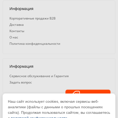
Информация
Корпоративные продажи B2B
Доставка
Контакты
О нас
Политика конфиденциальности
Информация
Сервисное обслуживание и Гарантия
Задать вопрос
Распродажа
Наш сайт использует cookies, включая сервисы веб-
© 2008 — 2026. ООО «ТК Вэлд Плюс»
аналитики (файлы с данными о прошлых посещениях
сайта). Продолжая пользоваться сайтом, вы соглашаетесь
Email: ideasvarki@wp116.ru
Тел.: 8 800 101-08-75 (с 10:00 до 19:00)