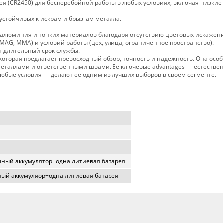
я (CR2450) для бесперебойной работы в любых условиях, включая низкие
устойчивых к искрам и брызгам металла.
 алюминия и тонких материалов благодаря отсутствию цветовых искажен
/MAG, MMA) и условий работы (цех, улица, ограниченное пространство).
т длительный срок службы.
, которая предлагает превосходный обзор, точность и надежность. Она осо
металлами и ответственными швами. Её ключевые advantages — естестве
юбые условия — делают её одним из лучших выборов в своем сегменте.
мный аккумулятор+одна литиевая батарея
ный аккумуляор+одна литиевая батарея