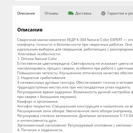
Описание
Отзывы
Доставка
Гарантия и р
Описание
Сварочная маска-хамелеон КЕДР К-304 Natural Color EXPERT — 
комфорта, точности и безопасности при сварочных работах. Она
идеальным выбором для сварщиков, работающих с разнородным
️ Ключевые особенности:
1. Оптика Natural Color
Естественная цветопередача: Светофильтр не искажает цвета ок
контролировать процесс сварки, особенно при работе с цветн
Повышенная четкость: Улучшенное оптическое качество обеспе
2. Надежное срабатывание
4 независимых дуговых сенсора: Обеспечивают точное и мгновенн
труднодоступных местах или при нестандартных углах поджига.
Регулируемое время задержки: Возможность ручной настройки вр
при сварке с большими паузами).
Комфорт и эргономика
Антифог покрытие: Специальная конструкция и напыление на в
Расширенная зона обзора: Увеличенное окно обзора (например
Регулировка степени затемнения: Диапазон затемнения 5–13 DI
и интенсивность дуги.
Эргономичный наголовник: Регулируемый оголовник с мягкими в
4. Питание и надежность