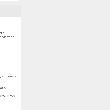
ого
делает её
 (например,
оте.
/MAG, MMA)