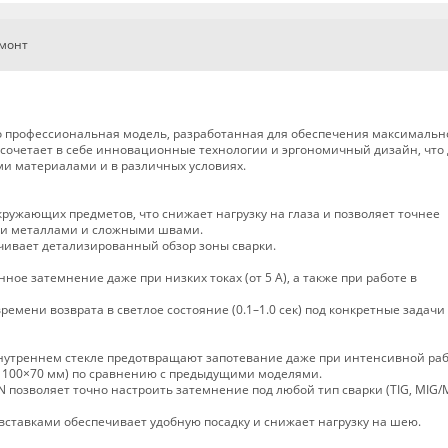
емонт
это профессиональная модель, разработанная для обеспечения максимальн
 сочетает в себе инновационные технологии и эргономичный дизайн, что 
и материалами и в различных условиях.
ружающих предметов, что снижает нагрузку на глаза и позволяет точнее
ыми металлами и сложными швами.
чивает детализированный обзор зоны сварки.
ое затемнение даже при низких токах (от 5 А), а также при работе в
емени возврата в светлое состояние (0.1–1.0 сек) под конкретные задачи
нутреннем стекле предотвращают запотевание даже при интенсивной раб
, 100×70 мм) по сравнению с предыдущими моделями.
N позволяет точно настроить затемнение под любой тип сварки (TIG, MIG
ставками обеспечивает удобную посадку и снижает нагрузку на шею.