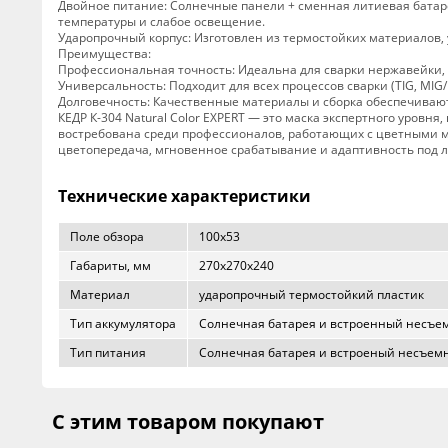
Двойное питание: Солнечные панели + сменная литиевая батаре
температуры и слабое освещение.
Ударопрочный корпус: Изготовлен из термостойких материалов, 
Преимущества:
Профессиональная точность: Идеальна для сварки нержавейки,
Универсальность: Подходит для всех процессов сварки (TIG, MIG
Долговечность: Качественные материалы и сборка обеспечиваю
КЕДР К-304 Natural Color EXPERT — это маска экспертного уровня
востребована среди профессионалов, работающих с цветными 
цветопередача, мгновенное срабатывание и адаптивность под л
Технические характеристики
Поле обзора
100х53
Габариты, мм
270х270х240
Материал
ударопрочный термостойкий пластик
Тип аккумулятора
Солнечная батарея и встроенный несъе
Тип питания
Солнечная батарея и встроеный несъем
С этим товаром покупают