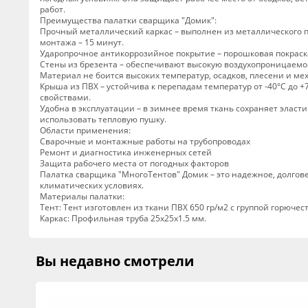
работ.
Преимущества палатки сварщика "Домик":
Прочный металлический каркас – выполнен из металлического 
монтажа – 15 минут.
Ударопрочное антикоррозийное покрытие – порошковая покраска
Стены из брезента – обеспечивают высокую воздухопроницаемос
Материал не боится высоких температур, осадков, плесени и м
Крыша из ПВХ – устойчива к перепадам температур от -40°C д
свойствами.
Удобна в эксплуатации – в зимнее время ткань сохраняет эласти
использовать тепловую пушку.
Области применения:
Сварочные и монтажные работы на трубопроводах
Ремонт и диагностика инженерных сетей
Защита рабочего места от погодных факторов
Палатка сварщика "МногоТентов" Домик – это надежное, долгов
климатических условиях.
Материалы палатки:
Тент: Тент изготовлен из ткани ПВХ 650 гр/м2 с группой горючест
Каркас: Профильная труба 25x25x1.5 мм.
Вы недавно смотрели