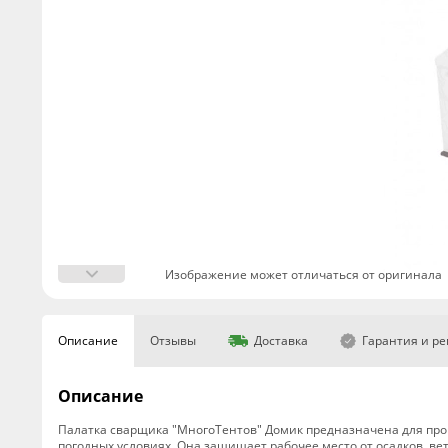
Изображение может отличаться от оригинала
Описание
Отзывы
Доставка
Гарантия и р
Описание
Палатка сварщика "МногоТентов" Домик предназначена для про
погодных условиях. Она защищает рабочее место от осадков, ве