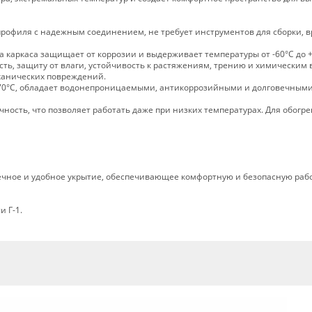
профиля с надежным соединением, не требует инструментов для сборки, 
 каркаса защищает от коррозии и выдерживает температуры от -60°C до +
ть, защиту от влаги, устойчивость к растяжениям, трению и химическим
еханических повреждений.
о +70°C, обладает водонепроницаемыми, антикоррозийными и долговечным
чность, что позволяет работать даже при низких температурах. Для обогр
ечное и удобное укрытие, обеспечивающее комфортную и безопасную раб
и Г-1.