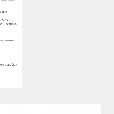
время
150°C.
 веществам.
и
ева можно
оту в любых