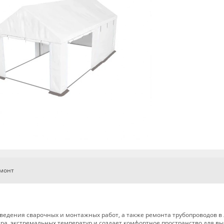
емонт
ведения сварочных и монтажных работ, а также ремонта трубопроводов в
тра, экстремальных температур и создает комфортное пространство для в