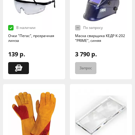
В наличии
По запросу
Очки "Пегас", прозрачная
Маска сварщика КЕДР К-202
линза
"PRIME", синяя
139 р.
3 790 р.
Запрос