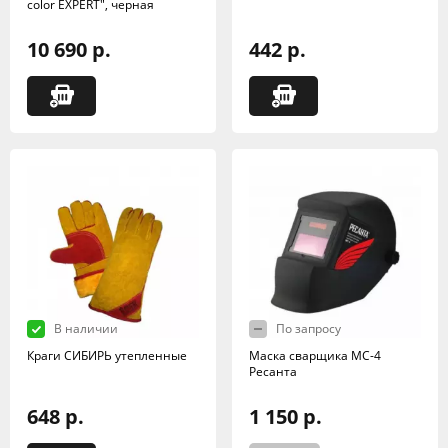
color EXPERT", черная
10 690 р.
442 р.
В наличии
По запросу
Краги СИБИРЬ утепленные
Маска сварщика МС-4
Ресанта
648 р.
1 150 р.