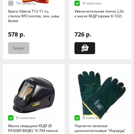
По запросу
В наличии
Краги Siberia Т12-11-ru,
Увеличительная линза 2,0х
спилок КРС/хлопок, лен, швы
к маске КЕДР (кроме К-102)
Kevlar
578 р.
726 р.
Запрос
В наличии
В наличии
Маска сварщика КЕДР (В
Перчатки зеленые
РАЗОБР.ВИДЕ) "К-704 natural
цельноспилковые "Изумруд"