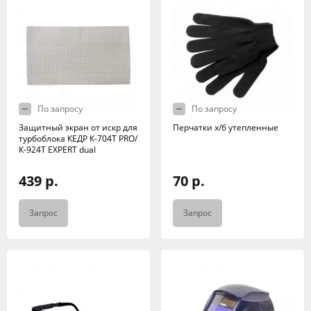
По запросу
По запросу
Защитный экран от искр для
Перчатки х/б утепленные
турбоблока КЕДР К-704Т PRO/
К-924T EXPERT dual
439 р.
70 р.
Запрос
Запрос