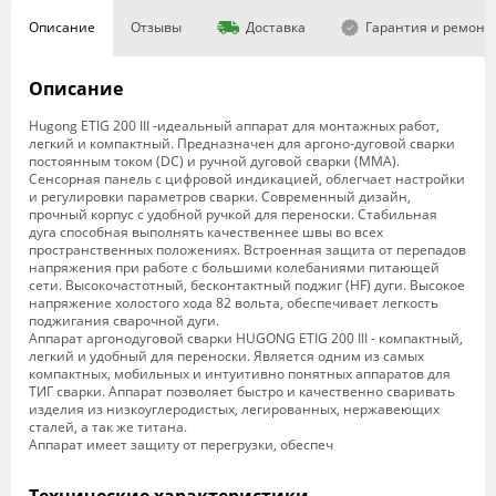
Описание
Отзывы
Доставка
Гарантия и ремонт
Описание
Hugong ETIG 200 III -идеальный аппарат для монтажных работ,
легкий и компактный. Предназначен для аргоно-дуговой сварки
постоянным током (DC) и ручной дуговой сварки (MMA).
Сенсорная панель с цифровой индикацией, облегчает настройки
и регулировки параметров сварки. Современный дизайн,
прочный корпус с удобной ручкой для переноски. Стабильная
дуга способная выполнять качественнее швы во всех
пространственных положениях. Встроенная защита от перепадов
напряжения при работе с большими колебаниями питающей
сети. Высокочастотный, бесконтактный поджиг (HF) дуги. Высокое
напряжение холостого хода 82 вольта, обеспечивает легкость
поджигания сварочной дуги.
Аппарат аргонодуговой сварки HUGONG ETIG 200 III - компактный,
легкий и удобный для переноски. Является одним из самых
компактных, мобильных и интуитивно понятных аппаратов для
ТИГ сварки. Аппарат позволяет быстро и качественно сваривать
изделия из низкоуглеродистых, легированных, нержавеющих
сталей, а так же титана.
Аппарат имеет защиту от перегрузки, обеспеч
Технические характеристики