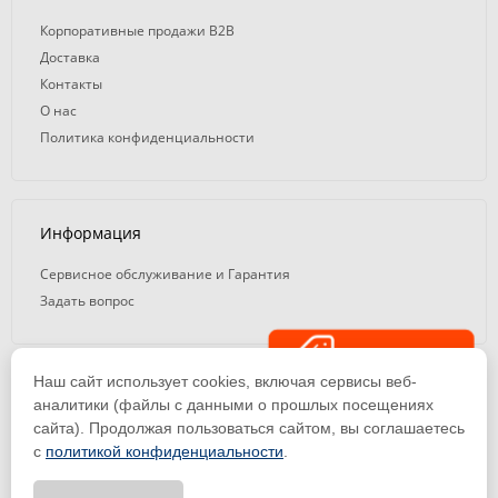
Корпоративные продажи B2B
Доставка
Контакты
О нас
Политика конфиденциальности
Информация
Сервисное обслуживание и Гарантия
Задать вопрос
Распродажа
Наш сайт использует cookies, включая сервисы веб-
© 2008 — 2026. ООО «ТК Вэлд Плюс»
аналитики (файлы с данными о прошлых посещениях
сайта). Продолжая пользоваться сайтом, вы соглашаетесь
Email: ideasvarki@wp116.ru
Тел.: 8 800 101-08-75 (с 10:00 до 19:00)
с
политикой конфиденциальности
.
ООО «Торговая Компания Вэлд Плюс» | ИНН 1650288518 | ОГРН
1141650012184