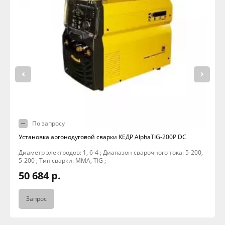
По запросу
Установка аргонодуговой сварки КЕДР AlphaTIG-200P DC
Диаметр электродов: 1, 6-4 ; Диапазон сварочного тока: 5-200,
5-200 ; Тип сварки: MMA, TIG ;
50 684 р.
Запрос