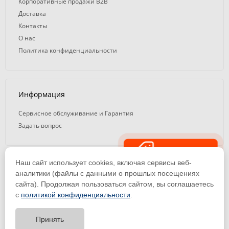
Корпоративные продажи B2B
Доставка
Контакты
О нас
Политика конфиденциальности
Информация
Сервисное обслуживание и Гарантия
Задать вопрос
Распродажа
Наш сайт использует cookies, включая сервисы веб-
© 2008 — 2026. ООО «ТК Вэлд Плюс»
аналитики (файлы с данными о прошлых посещениях
сайта). Продолжая пользоваться сайтом, вы соглашаетесь
Email: ideasvarki@wp116.ru
Тел.: 8 800 101-08-75 (с 10:00 до 19:00)
с
политикой конфиденциальности
.
ООО «Торговая Компания Вэлд Плюс» | ИНН 1650288518 | ОГРН
1141650012184
Принять
Тест-драйв